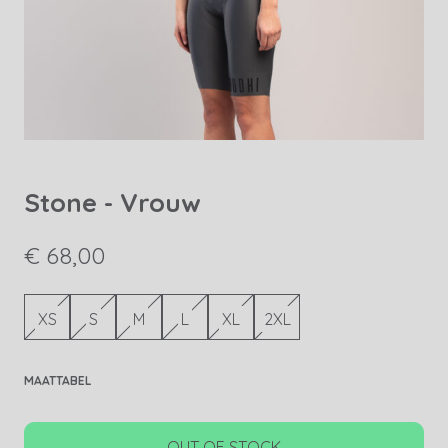
Stone - Vrouw
€ 68,00
XS
S
M
L
XL
2XL
MAATTABEL
OUT OF STOCK