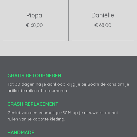
Pippa
Daniëlle
€ 68,00
€ 68,00
View product
View product
GRATIS RETOURNEREN
Tot 30 dagen na je aankoop krijg je bij Bodhi de kans om je
artikel te ruilen of retourneren.
CRASH REPLACEMENT
Geniet van een eenmalige -50% op je nieuwe kit na het
ruilen van je kapotte kleding.
HANDMADE