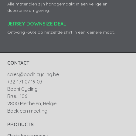
Alle materialen zijn handgemaakt in een veilige en
duurzame omgeving.
JERSEY DOWNSIZE DEAL
Ontvang -50% op hetzelfde shirt in een kleinere maat.
CONTACT
sales@bodhicycling.be
+32 471 07 19 03
Bodhi Cycling
Bruul 106
2800 Mechelen, België
Boek een meeting
PRODUCTS