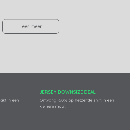
Lees meer
JERSEY DOWNSIZE DEAL
akt in een
Ontvang -50% op hetzelfde shirt in een
.
kleinere maat.