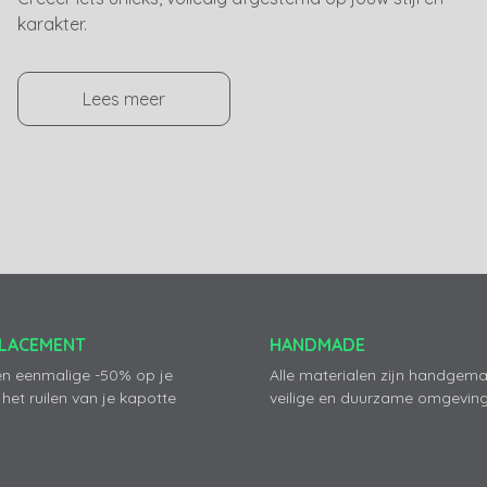
karakter.
Lees meer
PLACEMENT
HANDMADE
en eenmalige -50% op je
Alle materialen zijn handgema
 het ruilen van je kapotte
veilige en duurzame omgeving