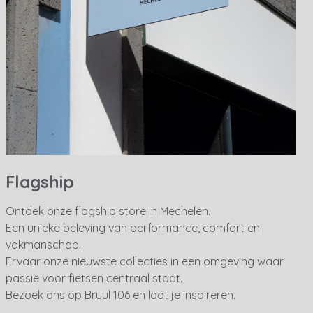
Flagship
Ontdek onze flagship store in Mechelen.
Een unieke beleving van performance, comfort en
vakmanschap.
Ervaar onze nieuwste collecties in een omgeving waar
passie voor fietsen centraal staat.
Bezoek ons op Bruul 106 en laat je inspireren.