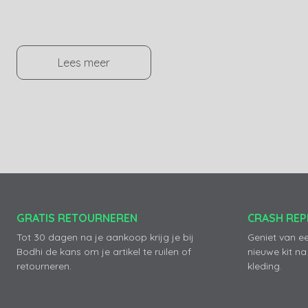
Lees meer
GRATIS RETOURNEREN
CRASH RE
Tot 30 dagen na je aankoop krijg je bij
Geniet van e
Bodhi de kans om je artikel te ruilen of
nieuwe kit na
retourneren.
kleding.