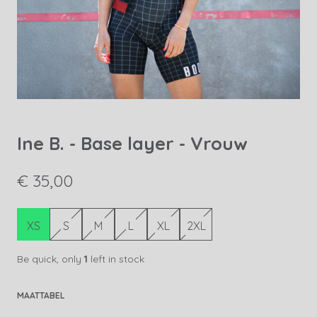
Ine B. - Base layer - Vrouw
€ 35,00
XS
S
M
L
XL
2XL
Be quick, only
1
left in stock
MAATTABEL