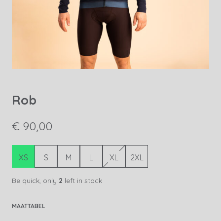
Rob
€ 90,00
XS
S
M
L
XL
2XL
Be quick, only
2
left in stock
MAATTABEL