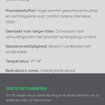
Prestatiestoffen
: Hoge warmte-gewichtsverhouding
en vochtregulatie voor comfort tijdens intensieve
ritten
Gemaakt voor lange ritten
: Ontworpen voor
uithoudingsritten met prioriteit op langdurig comfort.
Seizoensveelzijdigheid
: Ideaal in combinatie met
windbreaker.
Temperatuur
: 11°–19°
Bedrukbare zones
: Volledig bedrukbaar
GRATIS RETOURNEREN
Tot 30 dagen na je aankoop krijg je bij Bodhi de kans om je
artikel te ruilen of retourneren.