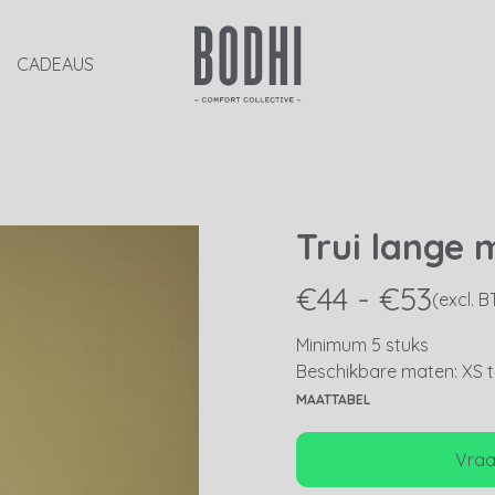
CADEAUS
Trui lange
€44 - €53
(excl. 
Minimum 5 stuks
Beschikbare maten: XS t
MAATTABEL
Vraag