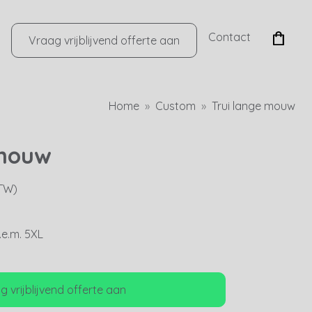
Contact
Vraag vrijblijvend offerte aan
Home
Custom
Trui lange mouw
 mouw
BTW)
.e.m. 5XL
 vrijblijvend offerte aan