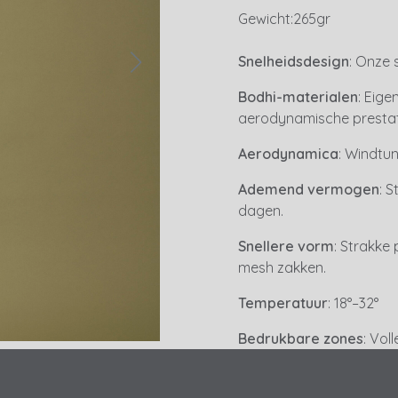
Gewicht:
265gr
Snelheidsdesign
: Onze 
Bodhi-materialen
: Eig
aerodynamische prestat
Aerodynamica
: Windtun
Ademend vermogen
: 
dagen.
Snellere vorm
: Strakke
mesh zakken.
Temperatuur
: 18°–32°
Bedrukbare zones
: Vol