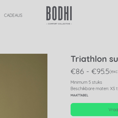
CADEAUS
Triathlon su
€86 - €95.5
(exc
Minimum 5 stuks
Beschikbare maten: XS t
MAATTABEL
Vraag