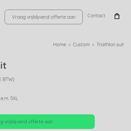
Contact
Vraag vrijblijvend offerte aan
Home
Custom
Triathlon suit
it
l. BTW)
.e.m. 5XL
 vrijblijvend offerte aan