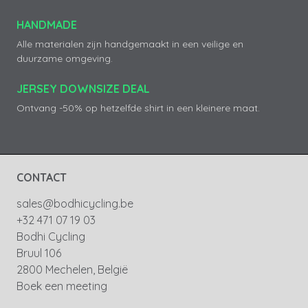
HANDMADE
Alle materialen zijn handgemaakt in een veilige en
duurzame omgeving.
JERSEY DOWNSIZE DEAL
Ontvang -50% op hetzelfde shirt in een kleinere maat.
CONTACT
sales@bodhicycling.be
+32 471 07 19 03
Bodhi Cycling
Bruul 106
2800 Mechelen, België
Boek een meeting