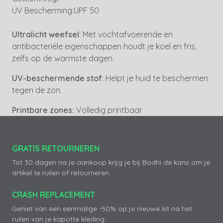
UV Bescherming:
UPF 50
Ultralicht weefsel
: Met vochtafvoerende en
antibacteriële eigenschappen houdt je koel en fris,
zelfs op de warmste dagen.
UV-beschermende stof
: Helpt je huid te beschermen
tegen de zon.
Printbare zones:
Volledig printbaar
GRATIS RETOURNEREN
Tot 30 dagen na je aankoop krijg je bij Bodhi de kans om je
artikel te ruilen of retourneren.
CRASH REPLACEMENT
Geniet van een eenmalige -50% op je nieuwe kit na het
ruilen van je kapotte kleding.