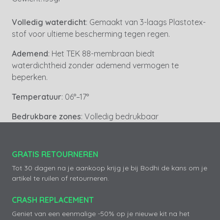
Volledig waterdicht
: Gemaakt van 3-laags Plastotex-
stof voor ultieme bescherming tegen regen.
Ademend
: Het TEK 88-membraan biedt
waterdichtheid zonder ademend vermogen te
beperken.
Temperatuur
: 06°–17°
Bedrukbare zones
: Volledig bedrukbaar
GRATIS RETOURNEREN
Tot 30 dagen na je aankoop krijg je bij Bodhi de kans om je
artikel te ruilen of retourneren.
CRASH REPLACEMENT
Geniet van een eenmalige -50% op je nieuwe kit na het