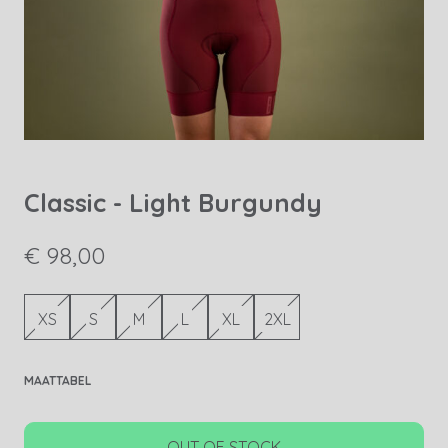
Classic - Light Burgundy
€ 98,00
XS
S
M
L
XL
2XL
MAATTABEL
OUT OF STOCK