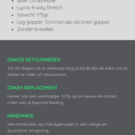
Spier compressie: ***
Lycra: 4-way Stretch
Gewicht: 175gr
Leg gripper: 7cm non slip siliconen gripper
Zonder bretellen
GRATIS RETOURNEREN
Tot 30 dagen na je aankoop krijg je bij Bodhi de kans om je
artikel te ruilen of retourneren.
CRASH REPLACEMENT
Geniet van een eenmalige -50% op je nieuwe kit na het
ruilen van je kapotte kleding.
HANDMADE
Alle materialen zijn handgemaakt in een veilige en
duurzame omgeving.