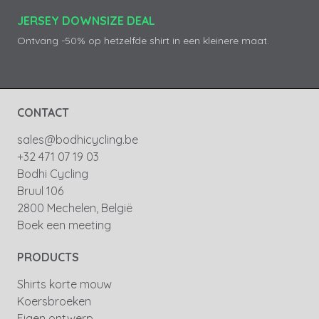
JERSEY DOWNSIZE DEAL
Ontvang -50% op hetzelfde shirt in een kleinere maat.
CONTACT
sales@bodhicycling.be
+32 471 07 19 03
Bodhi Cycling
Bruul 106
2800 Mechelen, België
Boek een meeting
PRODUCTS
Shirts korte mouw
Koersbroeken
Eigen ontwerp