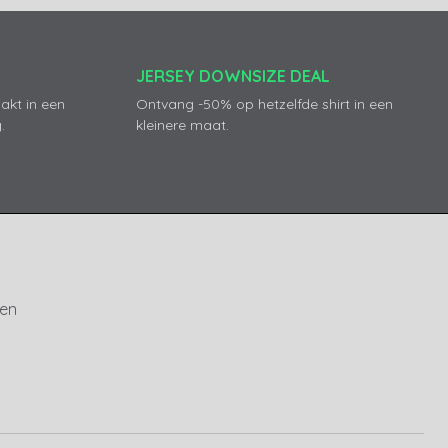
JERSEY DOWNSIZE DEAL
akt in een
Ontvang -50% op hetzelfde shirt in een
.
kleinere maat.
ren