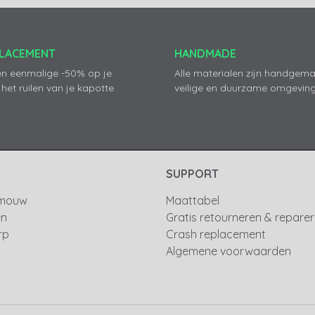
PLACEMENT
HANDMADE
en eenmalige -50% op je
Alle materialen zijn handgema
 het ruilen van je kapotte
veilige en duurzame omgeving
SUPPORT
 mouw
Maattabel
en
Gratis retourneren & repare
rp
Crash replacement
Algemene voorwaarden