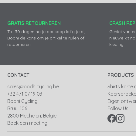
GRATIS RETOURNEREN
CRASH RE
Tot 30 dagen na je aankoop krijg je bij
Geniet van e
Bodhi de kans om je artikel te ruilen of
nieuwe kit na
retourneren.
kleding.
CONTACT
PRODUCTS
sales@bodhicycling.be
Shirts korte
+32 471 07 19 03
Koersbroek
Bodhi Cycling
Eigen ontwe
Bruul 106
Follow Us
2800 Mechelen, België
Boek een meeting