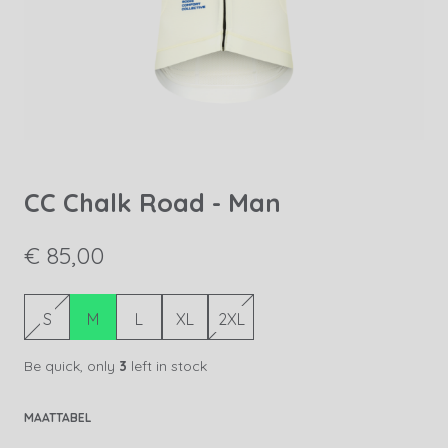
CC Chalk Road - Man
€ 85,00
S
M
L
XL
2XL
Be quick, only
3
left in stock
MAATTABEL