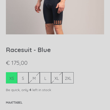
Racesuit - Blue
€ 175,00
XS
S
M
L
XL
2XL
Be quick, only
4
left in stock
MAATTABEL