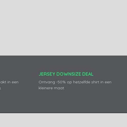
JERSEY DOWNSIZE DEAL
akt in een
Ontvang -50% op hetzelfde shirt in een
.
kleinere maat.