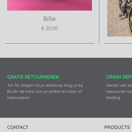
Billie
€ 20,00
View product
GRATIS RETOURNEREN
CRASH RE
Tot 30 dagen na je aankoop krijg je bij
Geniet van e
Bodhi de kans om je artikel te ruilen of
nieuwe kit na
retourneren.
kleding.
CONTACT
PRODUCTS