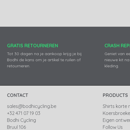
GRATIS RETOURNEREN
CRASH RE
Tot 30 dagen na je aankoop krijg je bij
Geniet van e
Bodhi de kans om je artikel te ruilen of
nieuwe kit na
retourneren.
kleding.
CONTACT
PRODUCTS
sales@bodhicycling.be
Shirts korte
+32 471 07 19 03
Koersbroek
Bodhi Cycling
Eigen ontwe
Bruul 106
Follow Us