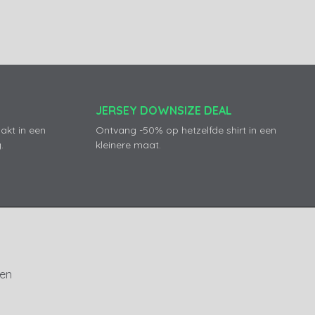
JERSEY DOWNSIZE DEAL
akt in een
Ontvang -50% op hetzelfde shirt in een
.
kleinere maat.
ren