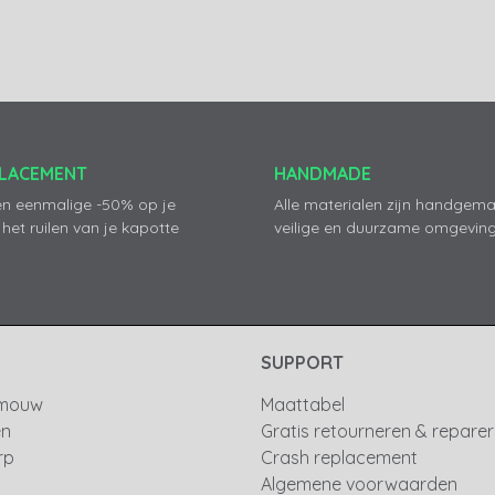
PLACEMENT
HANDMADE
en eenmalige -50% op je
Alle materialen zijn handgema
 het ruilen van je kapotte
veilige en duurzame omgeving
SUPPORT
 mouw
Maattabel
en
Gratis retourneren & repare
rp
Crash replacement
Algemene voorwaarden