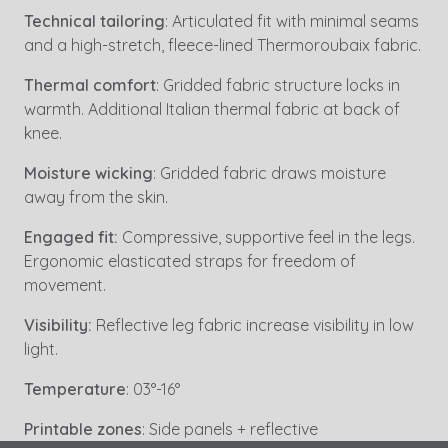
Technical tailoring
: Articulated fit with minimal seams
and a high-stretch, fleece-lined Thermoroubaix fabric.
Thermal comfort
:
Gridded fabric structure locks in
warmth. Additional Italian thermal fabric at back of
knee.
Moisture wicking
: Gridded fabric draws moisture
away from the skin.
Engaged fit:
Compressive, supportive feel in the legs.
Ergonomic elasticated straps for freedom of
movement.
Visibility:
Reflective leg fabric increase visibility in low
light.
Temperature
: 03°-16°
Printable zones
: Side panels + reflective