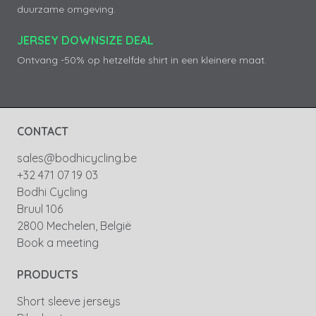
duurzame omgeving.
JERSEY DOWNSIZE DEAL
Ontvang -50% op hetzelfde shirt in een kleinere maat.
CONTACT
sales@bodhicycling.be
+32 471 07 19 03
Bodhi Cycling
Bruul 106
2800 Mechelen, België
Book a meeting
PRODUCTS
Short sleeve jerseys