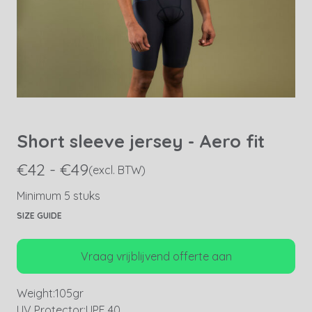
Short sleeve jersey - Aero fit
€42 - €49
(excl. BTW)
Minimum 5 stuks
SIZE GUIDE
Vraag vrijblijvend offerte aan
Weight:
105gr
UV Protector:
UPF 40