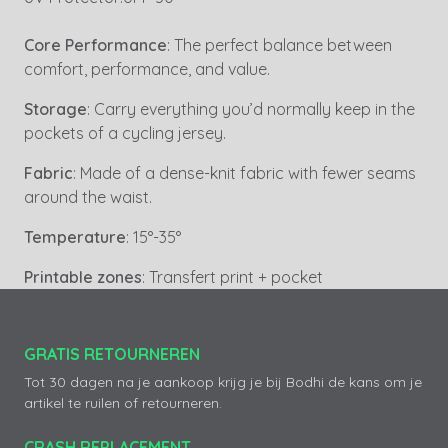
Core Performance
: The perfect balance between
comfort, performance, and value.
Storage
: Carry everything you’d normally keep in the
pockets of a cycling jersey.
Fabric
: Made of a dense-knit fabric with fewer seams
around the waist.
Temperature
: 15°-35°
Printable zones
: Transfert print + pocket
GRATIS RETOURNEREN
Tot 30 dagen na je aankoop krijg je bij Bodhi de kans om je
artikel te ruilen of retourneren.
CRASH REPLACEMENT