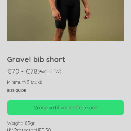
Gravel bib short
€70 - €78
(excl. BTW)
Minimum 5 stuks
SIZE GUIDE
Vraag vrijblijvend offerte aan
Weight:
185gr
UV Protector:
UPF 50