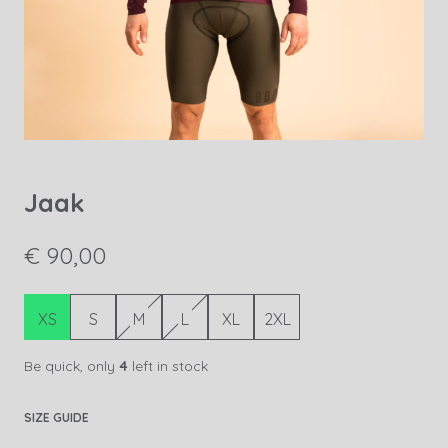
Jaak
€ 90,00
XS
S
M
L
XL
2XL
Be quick, only
4
left in stock
SIZE GUIDE