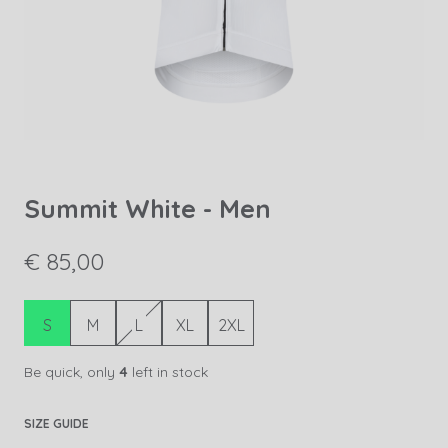
Summit White - Men
€ 85,00
S
M
L
XL
2XL
Be quick, only
4
left in stock
SIZE GUIDE