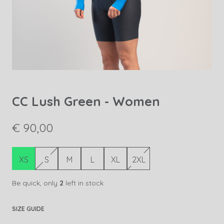
CC Lush Green - Women
€ 90,00
XS
S
M
L
XL
2XL
Be quick, only
2
left in stock
SIZE GUIDE